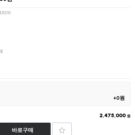
코리아
제
+0원
2,475,000
원
바로구매