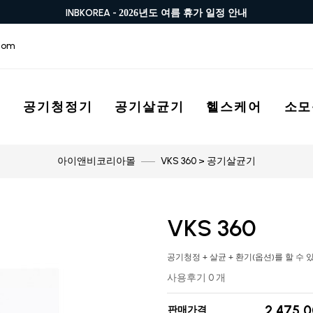
INBKOREA -
2026년도 여름 휴가 일정 안내
com
스
공기청정기
공기살균기
헬스케어
소모
VKS 360 > 공기살균기
아이앤비코리아몰
VKS 360
공기청정 + 살균 + 환기(옵션)를 할 수 있
사용후기 0 개
2,475,
판매가격