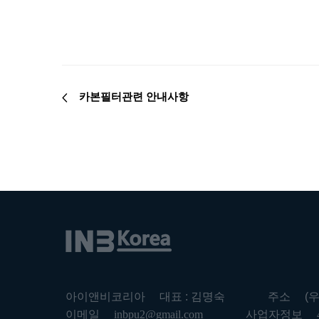
카본필터관련 안내사항
아이앤비코리아
대표 : 김명숙
주소
(
이메일
inbpu2@gmail.com
사업자정보