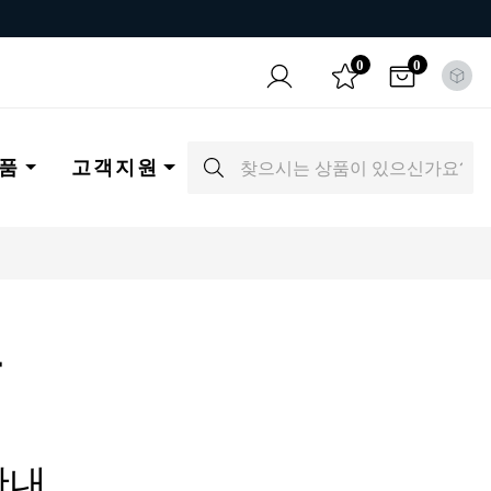
0
0
품
고객지원
항
안내