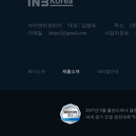
아이앤비코리아
대표 : 김명숙
주소
(
이메일
inbpu2@gmail.com
사업자정보
회사소개
제품소개
대리점안내
2017년 11월 폴란드에서 열
세계 공기 오염 경진대회 "