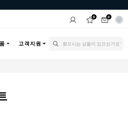
0
0
품
고객지원
트