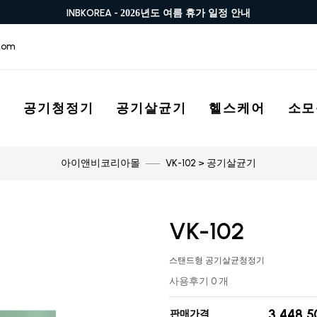
INBKOREA -
2026년도 여름 휴가 일정 안내
com
스
공기청정기
공기살균기
헬스케어
소모
VK-102 > 공기살균기
아이앤비코리아몰
VK-102
스탠드형 공기살균청정기
사용후기 0 개
3,448,
판매가격