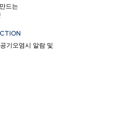
 만드는
균
NCTION
어 공기오염시 알람 및