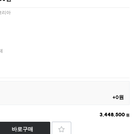
코리아
제
+0원
3,448,500
원
바로구매