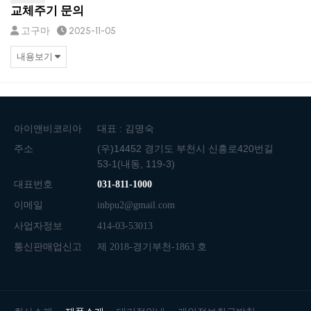
교체주기 문의
고구마
2025-11-05
내용보기
아이앤비코리아
대표 : 김명숙
주소
(우)14452 경기도 부천시 신흥로420번길
53-1(내동, 119-3)
대표번호
031-811-1000
이메일
inbpu2@gmail.com
사업자정보
414-03-53013
통신판매업신고
제 2018-경기부천-1863 호